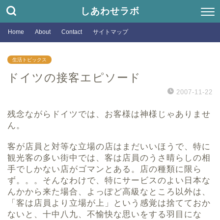
しあわせラボ
Home
About
Contact
サイトマップ
生活トピックス
ドイツの接客エピソード
2007-11-22
残念ながらドイツでは、お客様は神様じゃありませ
ん。
客が店員と対等な立場の店はまだいいほうで、特に
観光客の多い街中では、客は店員のうさ晴らしの相
手でしかない店がゴマンとある。店の種類に限ら
ず。。。そんなわけで、特にサービスのよい日本な
んかから来た場合、よっぽど高級なところ以外は、
「客は店員より立場が上」という感覚は捨てておか
ないと、十中八九、不愉快な思いをする羽目にな