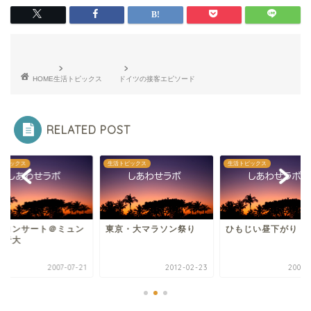
HOME
生活トピックス
ドイツの接客エピソード
RELATED POST
トピックス
生活トピックス
生活トピックス
ニコンサート＠ミュン
東京・大マラソン祭り
ひもじい昼下がり
ン音大
2007-07-21
2012-02-23
2007-