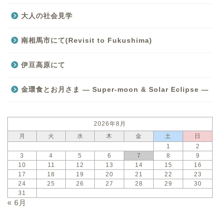
大人の社会見学
南相馬市にて(Revisit to Fukushima)
伊豆高原にて
金環食とお月さま — Super-moon & Solar Eclipse —
2026年8月
月
火
水
木
金
土
日
1
2
3
4
5
6
7
8
9
10
11
12
13
14
15
16
17
18
19
20
21
22
23
24
25
26
27
28
29
30
31
« 6月