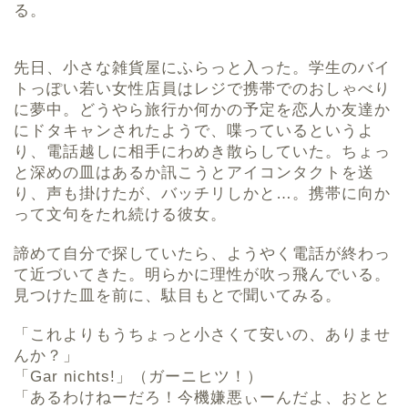
る。
先日、小さな雑貨屋にふらっと入った。学生のバイ
トっぽい若い女性店員はレジで携帯でのおしゃべり
に夢中。どうやら旅行か何かの予定を恋人か友達か
にドタキャンされたようで、喋っているというよ
り、電話越しに相手にわめき散らしていた。ちょっ
と深めの皿はあるか訊こうとアイコンタクトを送
り、声も掛けたが、バッチリしかと…。携帯に向か
って文句をたれ続ける彼女。
諦めて自分で探していたら、ようやく電話が終わっ
て近づいてきた。明らかに理性が吹っ飛んでいる。
見つけた皿を前に、駄目もとで聞いてみる。
「これよりもうちょっと小さくて安いの、ありませ
んか？」
「Gar nichts!」（ガーニヒツ！）
「あるわけねーだろ！今機嫌悪ぃーんだよ、おとと