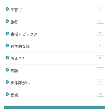
1
子育て
21
旅行
29
生活トピックス
6
科学的な話
36
考えごと
7
言語
Home
3
身体障がい
About
29
音楽
Contact