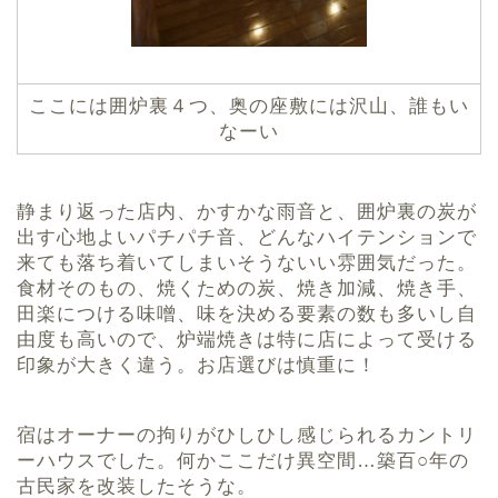
ここには囲炉裏４つ、奥の座敷には沢山、誰もい
なーい
静まり返った店内、かすかな雨音と、囲炉裏の炭が
出す心地よいパチパチ音、どんなハイテンションで
来ても落ち着いてしまいそうないい雰囲気だった。
食材そのもの、焼くための炭、焼き加減、焼き手、
田楽につける味噌、味を決める要素の数も多いし自
由度も高いので、炉端焼きは特に店によって受ける
印象が大きく違う。お店選びは慎重に！
宿はオーナーの拘りがひしひし感じられるカントリ
ーハウスでした。何かここだけ異空間…築百○年の
古民家を改装したそうな。