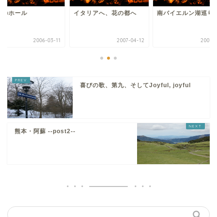
金のホール
イタリアへ、花の都へ
南バイエルン湖巡り
2006-03-11
2007-04-12
2007-
喜びの歌、第九、そしてJoyful, joyful
熊本・阿蘇 --post2--