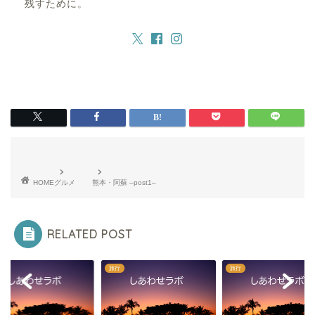
残すために。
HOME
グルメ
熊本・阿蘇 –post1–
RELATED POST
旅行
旅行