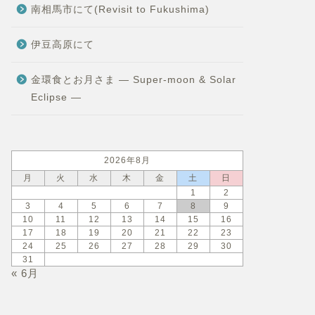
南相馬市にて(Revisit to Fukushima)
伊豆高原にて
金環食とお月さま — Super-moon & Solar
Eclipse —
2026年8月
月
火
水
木
金
土
日
1
2
3
4
5
6
7
8
9
10
11
12
13
14
15
16
17
18
19
20
21
22
23
24
25
26
27
28
29
30
31
« 6月