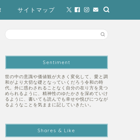
t
サイトマップ
Sentiment
世の中の意識や価値観が大きく変化して、愛と調
和がより大切な礎となっていくだろう令和の時
代。外に惑わされることなく自分の在り方を見つ
められるように、精神性のゆたかさを深めていけ
るように、書いても読んでも幸せや悦びにつなが
るようなことを気ままに記していきたい。
Shares & Like