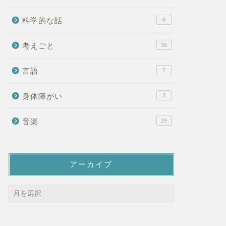
科学的な話
6
考えごと
36
言語
7
身体障がい
3
音楽
29
アーカイブ