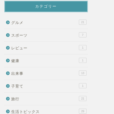
学的な話
生活トピックス
カテゴリー
グルメ
21
スポーツ
7
かしきCQ CQ CQ...
初雪、そして…
レビュー
1
2006-06-26
2006-11-0
健康
1
出来事
13
子育て
1
旅行
21
生活トピックス
29