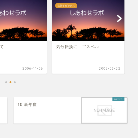
生活トピックス
科
て…
気分転換に…ゴスペル
懐
2006-11-06
2008-06-22
'10 新年度