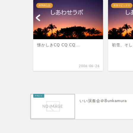
科学的な話
生活トピックス
ル
懐かしきCQ CQ CQ...
初雪、そし
2008-06-22
2006-06-26
いい演奏会＠Bunkamura